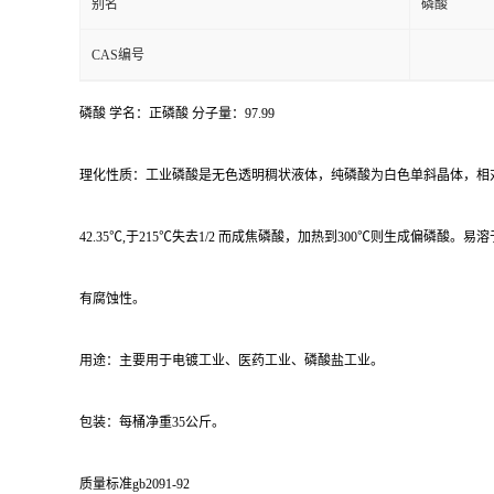
别名
磷酸
CAS编号
磷酸 学名：正磷酸 分子量：97.99
理化性质：工业磷酸是无色透明稠状液体，纯磷酸为白色单斜晶体，相对
42.35℃,于215℃失去1/2 而成焦磷酸，加热到300℃则生成偏磷酸。
有腐蚀性。
用途：主要用于电镀工业、医药工业、磷酸盐工业。
包装：每桶净重35公斤。
质量标准gb2091-92