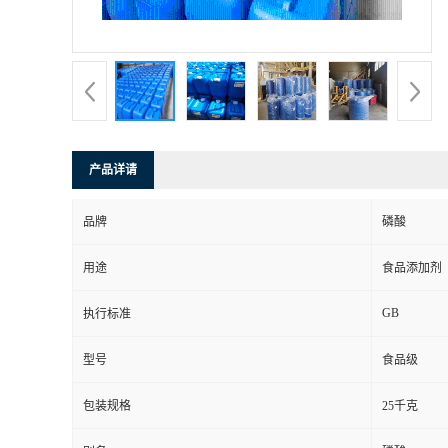
产品详请
品牌
磷酸
用途
食品添加剂
GB
执行标准
型号
食品级
包装规格
25千克