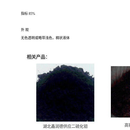
指标
85%
外 观
无色透明或略带浅色，稠状液体
磷酸生产厂家 磷酸价格 磷酸哪里有买 磷酸用途 磷酸含量 食品级磷酸
相关产品：
高
湖北鑫润德供应二硫化钼