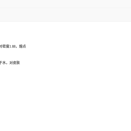
密度1.88，熔点
易溶于水，对皮肤