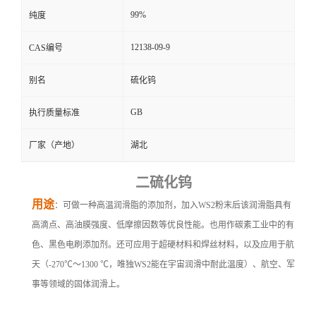
99%
纯度
12138-09-9
CAS编号
别名
硫化钨
GB
执行质量标准
厂家（产地）
湖北
二硫化钨
用途
：可做一种高温润滑脂的添加剂，加入WS2粉末后该润滑脂具有
高滴点、高油膜强度、低摩擦因数等优良性能。也用作碳素工业中的有
色、黑色电刷添加剂。还可应用于超硬材料和焊丝材料，以及应用于航
天（-270℃～1300 ℃，唯独WS2能在宇宙润滑中耐此温度）、航空、军
事等领域的固体润滑上。