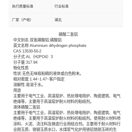
执行质量标准
行业标准
厂家（产地）
湖北
磷酸二氢铝
中文别名:
双氢磷酸铝;磷酸铝
英文名称:
Aluminium dihydrogen phosphate
CAS:
13530-50-2
分子式:
AL（H2PO4）3
分子量:
317.94
物化性质
性状:无色无味极粘稠的液体或白色粉末。
相对密度:1.44~1.47~客户指定
溶解性:易溶于水。
用途
主要用于电气工业、高温窑炉、热处理电阻炉、陶瓷建筑、电气
绝缘等，主要用于高温窑炉耐火材料的粘结剂。
液体磷酸二氢铝
主要用于电气工业，高温窑炉、热处理电阻炉、陶瓷建筑、电气
绝缘等，主要用于高温窑炉耐火材料的粘结剂。使用耐火材料喷
涂料、火泥、浇注料及铸造行业用结合剂。主要用于耐火材料行
业刚玉质、铬钢玉质水口，水煤浆气化炉用铬铝锆刚玉砖的生