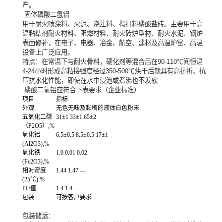
产。
固体磷酸二氢铝
用于耐火喷涂料、火泥、浇注料、捣打料磷酸盐砖。主要用于高
温粘结剂耐火材料、阻燃材料、耐火砖炉型材、耐火水泥、钢炉
表面修补，在电子、电器、冶金、航空、建材及高温炉窑、高温
设备上广泛应用。
特点：在常温下与耐火骨料，硬化剂等混合后在90-110℃间恒温
4-24小时形成高粘接强度经过350-500℃烘干后就具有高抗折、抗
压抗水化性能，即使在水中浸泡或煮沸也不发软
磷酸二氢铝应符合下表要求（企业标准）
项目
指标
外观
无色无味及黏稠的液体白色粉末
五氧化二磷
31±1 33±1 65±2
（P2O5）,%
氧化铝
6.5±0.5 8.5±0.5 17±1
(Al2O3),%
氧化铁
1.0 0.01 0.02
(Fe2O3),%
相对密度
1.44 1.47 —
(25℃),%
PH值
1.4 1.4 —
包装
可按客户要求
包装储运：