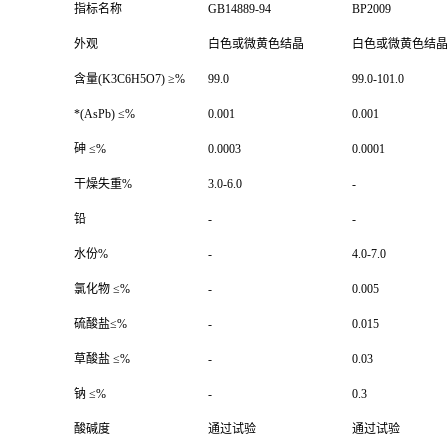
指标名称
GB14889-94
BP2009
外观
白色或微黄色结晶
白色或微黄色结晶
含量
(K3C6H5O7)
≥
%
99.0
99.0-101.0
*
(AsPb)
≤
%
0.001
0.001
砷 ≤
%
0.0003
0.0001
干燥失重
%
3.0-6.0
-
铅
-
-
水份
%
-
4.0-7.0
氯化物 ≤
%
-
0.005
硫酸盐≤
%
-
0.015
草酸盐 ≤
%
-
0.03
钠 ≤
%
-
0.3
酸碱度
通过试验
通过试验