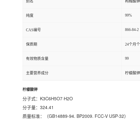
别名
枸橼酸钾
99%
纯度
866-84-2
CAS编号
保质期
24个月
99
有效物质含量
主要营养成分
柠檬酸钾
柠檬酸钾
分子式：
K
3
C
6
H
5
O
7
·H
2
O
分子量：324.41
质量标准：（
GB14889-94. BP2009. FCC-V USP-32
）