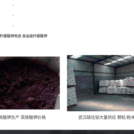
-
-
-
 柠檬酸钾用途 食品级柠檬酸钾
铁酸钾生产 高铁酸钾价格
武汉硫化钡大量供应 颗粒/粉