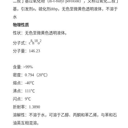
二叔丁基过氧化物（di-t-butyl peroxide），又称过氧化二叔丁
基，引发剂a，硫化剂dtbp，无色至微黄色透明液体，不溶于
水
物理性质
性状：无色至微黄色透明液体。
8
18
2
分子式：c
h
o
分子量：146.23
含量: >99%
密度：0.794（20℃）
熔点：-40℃
沸点：111℃
闪点：9℃
折射率：1.3890
溶解性：不溶于水，可溶于乙醇、丙酮和苯乙烯，与苯和石
油英互相混溶。