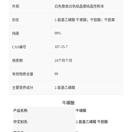
外观
白色憃类白色结晶憃结晶性粉末
别名
2-氨基乙磺酸 牛黄酸；牛胆酸；牛胆素
99%
纯度
107-35-7
CAS编号
保质期
24个月个月
99
有效物质含量
主要营养成分
2-氨基乙磺酸
牛磺酸
产品名称:
牛磺酸
中文别名:
2-氨基乙磺酸 牛胆酸