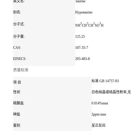
英文名:
Taurine
别名:
Hypotaurine
2
2
2
3
分子式:
NH
CH
CH
SO
H
分子量:
125.25
CAS:
107-35-7
EINECS:
203-483-8
质量标准
标准 GB 14757-93
项 目
性状
白色结晶或结晶性粉末,
硫酸盐
0.014%max
砷盐
2ppm max
鉴别
呈正反应