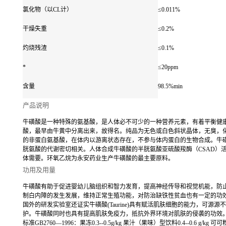
氯化物（以CL计）
≤0.011%
干燥失重
≤0.2%
灼烧残渣
≤0.1%
*
≤20ppm
含量
98.5%min
产品说明
牛磺酸是一种特殊的氨基酸，是人体必不可少的一种营养元素，有着平衡健康的奇
酸，最早由牛黄中分离出来，故得名。纯品为无色或白色斜状晶体，无臭，
的非蛋白氨基酸，在体内以游离状态存在，不参与体内蛋白的生物合成。牛
胱氨酸的代谢密切相关。人体合成牛磺酸的半胱氨酸亚硫酸羧酶（CSAD）
体需要。环氧乙烷为永安药业生产牛磺酸的最主要原料。
功用及用量
牛磺酸有助于促进婴幼儿脑组织和智力发育，提高神经传导和视觉机能，防
制白内障的发生发展，维持正常生殖功能，对防治缺铁性贫血也有一定的功
国外的研发实验室还证实牛磺酸(Taurine)具有赋活肌肤细胞的能力，可
护。牛磺酸同时也具有提高肌肤免疫力，抵抗外界环境对肌肤的侵袭的功效
标准GB2760—1996：果冻0.3--0.5g/kg 果汁（果味）型饮料0.4--0.6 g/kg