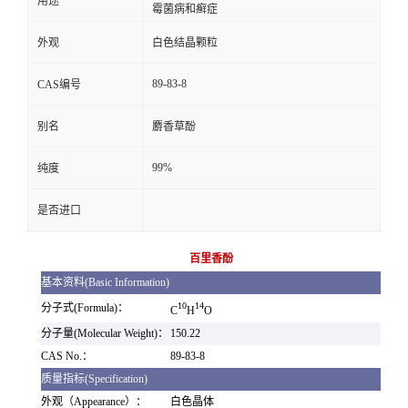
用途
霉菌病和癣症
外观
白色结晶颗粒
89-83-8
CAS编号
别名
麝香草酚
99%
纯度
是否进口
百里香酚
基本资料(Basic Information)
10
14
分子式(Formula)：
C
H
O
分子量(Molecular Weight)：
150.22
CAS No.：
89-83-8
质量指标(Specification)
外观（Appearance）：
白色晶体