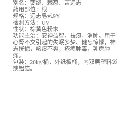
别名：葽绕、棘葾、苦远志
药用部位：根
规格：远志皂甙9%
检测方法：UV
性状：棕黄色粉末
功能主治：安神益智，祛痰，消肿。用于
心肾不交引起的失眠多梦、健忘惊悸，神
志恍惚，咳痰不爽，疮疡肿毒，乳房肿
痛。
包装：20kg/桶，外纸板桶，内双层塑料袋
或铝箔。
天津远志提取物生产厂家，上海远志提取物厂家，重庆远志提取物厂家，河北远志提
取物厂家，河南远志提取物厂家，云南远志提取物厂家，辽宁远志提取物厂家，黑龙
江远志提取物厂家， 湖南远志提取物厂家，安徽远志提取物厂家，山东远志提取物厂
家，新疆远志提取物厂家，江苏远志提取物厂家，浙江远志提取物厂家，江西远志提
取物厂家，湖北远志提取物厂家，广西远志提取物厂家，甘肃果胶厂家，山西远志提
取物厂家，陕西远志提取物厂家， 吉林远志提取物厂家， 福建远志提取物厂家，贵
州远志提取物厂家，广东远志提取物厂家，青海远志提取物厂家，四川远志提取物厂