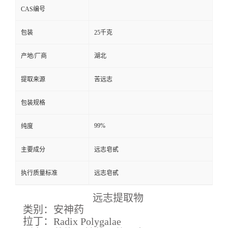
CAS编号
包装
25千克
产地/厂商
湖北
提取来源
苦远志
包装规格
99%
纯度
主要成分
远志皂甙
执行质量标准
远志皂甙
远志提取物
类别：安神药
拉丁：Radix Polygalae