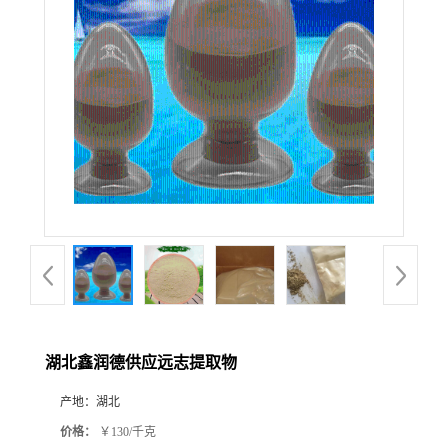
湖北鑫润德供应远志提取物
产地：
湖北
价格：
￥130/千克