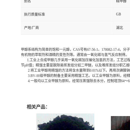
别名
精甲醇
GB
执行质量标准
产地/厂商
湖北
甲醇系结构为简单的饱和一元醇，CAS号有67-56-1、170082-1
有机物的萃取剂和酒精的变性剂等。通常由一氧化碳与氢气反应制得。
1.工业上合成甲醇几乎采用一氧化碳加压催化加氢的方法，工艺过程
节pH值；精馏主要是脱除易挥发组分如二甲醚，以及难挥发组分职乙醇
2.将工业甲醇用精馏的方法将含水量降到0.01%以下。再用次碘酸
3.BV-Ⅲ级甲醇的制备主要采用精馏工艺。以工业甲醇为原料，经
4.一般均以工业甲醇为原料，经常压蒸馏除去水分，控制塔顶64～6
天津精甲醇生产厂家，上海精甲醇厂家，重庆精甲醇厂家，河北精甲醇厂家，河南精
醇厂家，湖北精甲醇厂家，广西精甲醇厂家，甘肃精甲醇厂家，山西精甲醇厂家，陕西
相关产品：