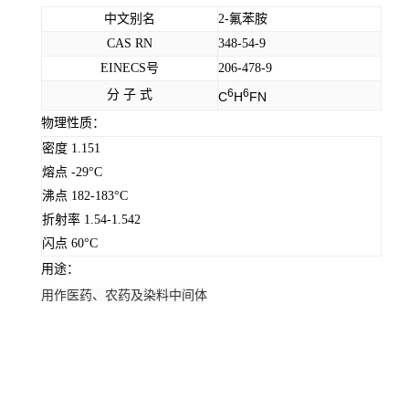
中文别名
2-氟苯胺
CAS RN
348-54-9
EINECS号
206-478-9
6
6
分 子 式
C
H
FN
物理性质：
密度 1.151
熔点 -29°C
沸点 182-183°C
折射率 1.54-1.542
闪点 60°C
用途：
用作医药、农药及染料中间体
邻氟苯胺生产厂家 邻氟苯胺价格 邻氟苯胺
*有卖 邻氟苯胺厂家直销 邻氟苯胺用途 邻氟苯胺含量 深圳邻氟苯胺厂家 上海邻
氟苯胺