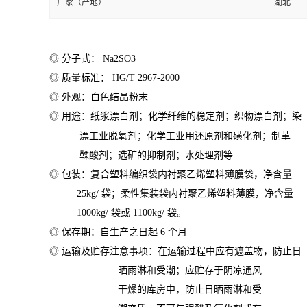
厂家（产地）
湖北
◎ 分子式： Na2SO3
◎ 质量标准： HG/T 2967-2000
◎ 外观：白色结晶粉末
◎ 用途：纸浆漂白剂；化学纤维的稳定剂；织物漂白剂；染
漂工业脱氧剂；化学工业用还原剂和磺化剂；制革
鞣酸剂；选矿的抑制剂；水处理剂等
◎ 包装：复合塑料编织袋内衬聚乙烯塑料薄膜袋，净含量
25kg/ 袋；柔性集装袋内衬聚乙烯塑料薄膜，净含量
1000kg/ 袋或 1100kg/ 袋。
◎ 保存期：自生产之日起 6 个月
◎ 运输及贮存注意事项：在运输过程中应有遮盖物，防止日
晒雨淋和受潮；应贮存于阴凉通风
干燥的库房中，防止日晒雨淋和受