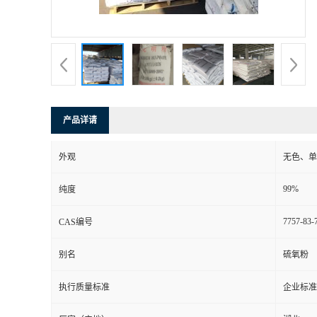
产品详请
外观
无色、单
99%
纯度
7757-83-
CAS编号
别名
硫氧粉
执行质量标准
企业标准