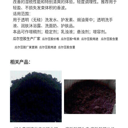
改善的湿梳性能和特别清爽的体验，轻度调理性。推荐用于
轻盈、不损失发束体积的香波。
适用范围：
用于透明（无硅）洗发水、护发素、焗油膏中；透明洗手
液、润肤沐浴露、洗面奶、护肤品。
本品可作增稠剂；稳定剂；乳浊液；悬浊剂；增容剂。
瓜尔豆胶生产厂家
瓜尔豆胶价格
瓜尔豆胶*有卖
瓜尔豆胶用途
瓜尔豆胶含量
瓜尔豆胶厂家直销
瓜尔豆胶用途
瓜尔豆胶含量
相关产品：