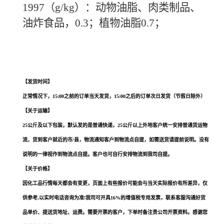
1997（g/kg）：动物油脂、肉类制品、
油炸食品，0.3；植物油脂0.7；
迷迭香提取物生产厂家 迷迭香提取物价格 迷迭香提取物*有卖 迷迭香提取物用途
迷迭香提取物含量 湖北迷迭香提取物厂家 抗氧化剂迷迭香提取物厂家 湖北迷迭
香提取物厂家
【发货时间】
正常情况下，15:00之前的订单当天发货，15:00之后的订单次日发货（节假日除外）
【关于运输】
25公斤及以下包装，默认发的是普通快递，25公斤以上外地客户统一安排普通货运物
流，货到客户就近的市/县，物流通知客户到物流点自提，如需送货请提前说明。没有
说明的一律视作到物流点自提。客户也可自行安排物流到我司自提。
【关于价格】
因化工品行情每天都会有变更，页面上有些报价可能会与当天实际报价有所差异，仅
供参考,以实时电话咨询为准!我司可开具16%的增值税专用发票，联系客服沟通好货
品单价、提送货地址、运费。需要开票的客户，下单时备注贵公司开票资料。感谢您