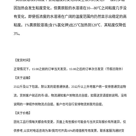
因加热会发生粘度变化，但黄原胶的水溶液在10—80℃之间粘度几乎没
有变化，即使低浓度的水溶液在广阔的温度范围内仍然显示出稳定的高
粘度。1%黄原胶溶液(含1%氯化钾)出25℃加热到120℃．其粘度仅降低
3%。
鑫润德化工是专业的黄原胶厂家，厂家直销，想要买黄原胶就来鑫润德化工，
鑫润德化工欢迎您来访。鑫润德化工是一家专业的生产销售型企业，有黄原胶生产经
验，生产设备齐全，找优质黄原胶就来鑫润德化工
【发货时间】
正常情况下，15:00之前的订单当天发货，15:00之后的订单次日发货（节假日除外）
【关于运输】
25公斤及以下包装，默认发的是普通快递，25公斤以上外地客户统一安排普通货运物
流，货到客户就近的市/县，物流通知客户到物流点自提，如需送货请提前说明。没有
说明的一律视作到物流点自提。客户也可自行安排物流到我司自提。
【关于价格】
因化工品行情每天都会有变更，页面上有些报价可能会与当天实际报价有所差异，仅
供参考,以实时电话咨询为准!我司可开具16%的增值税专用发票，联系客服沟通好货