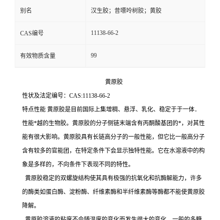
别名
汉生胶；昔嘌呤树胶；黄胶
11138-66-2
CAS编号
99
有效物质含量
黄原胶
性状及法定编号：CAS:11138-66-2
特点性能 黄原胶是目前国际上集增稠、悬浮、乳化、稳定于于一体．
性能*越的生物胶。黄原胶的分子侧链末端含有丙酮酸基团的*，对其性
能有很大影响。黄原胶具有长链高分子的一般性能，但它比一般高分子
含有较多的官能团，在特定条件下会显示独特性能。它在水溶液中的构
象是多样的，不向条件下表现不同的特性。
黄原胶稳定的双螺旋结构使其具有极强的抗氧化和抗酶解能力，许多
的酶类如蛋白酶、淀粉酶、纤维素酶和半纤维素酶等酶都不能使黄原胶
降解。
黄原胶溶液的粘度不会随温度的变化而发生很大的变化，一般的多糖