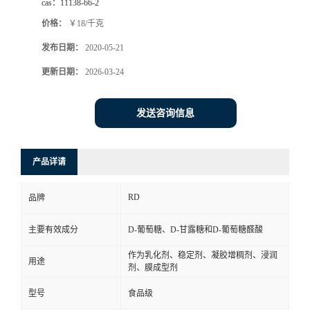
cas：
11138-66-2
价格：
￥18/千克
发布日期：
2020-05-21
更新日期：
2026-03-24
发送咨询信息
产品详请
RD
品牌
主要有效成分
D-葡萄糖、D-甘露糖和D-葡萄糖醛酸
作为乳化剂、稳定剂、凝胶增稠剂、浸润
用途
剂、膜成型剂
型号
食品级