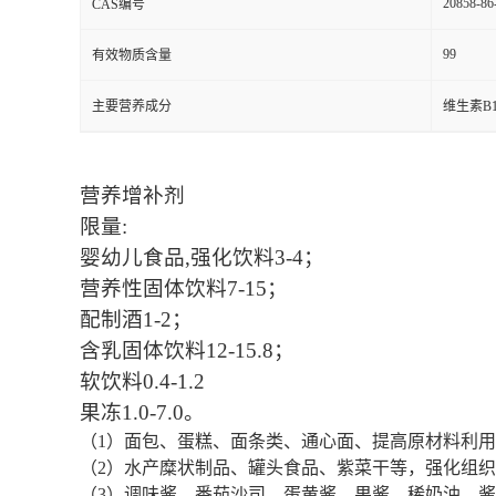
20858-86
CAS编号
99
有效物质含量
主要营养成分
维生素B1
营养增补剂
限量:
婴幼儿食品,强化饮料3-4；
营养性固体饮料7-15；
配制酒1-2；
含乳固体饮料12-15.8；
软饮料0.4-1.2
果冻1.0-7.0。
（1）面包、蛋糕、面条类、通心面、提高原材料利用
（2）水产糜状制品、罐头食品、紫菜干等，强化组
（3）调味酱、番茄沙司、蛋黄酱、果酱、稀奶油、