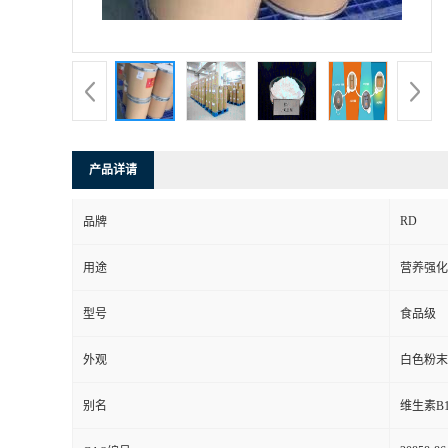
产品详请
RD
品牌
用途
营养强化
型号
食品级
外观
白色粉末
别名
维生素B1