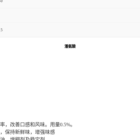
-0
5
潘氨酸
率，改善口感和风味。用量0.5%。
织，保持新鲜味，增强味感
酱油，增稠剂及稳定剂。