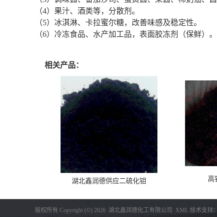
（4）果汁、酒类等，分散剂。
（5）冰淇淋、卡拉蜜尔糖，改善味感及稳定性。
（6）冷冻食品、水产加工品，表面胶冻剂（保鲜）。
潘氨酸生产厂家 潘氨酸价格 潘氨酸*有卖 潘氨酸用途 潘氨酸厂家直销
相关产品：
高
湖北鑫润德供应二硫化钼
版权所有 Copyright (©) 2026
湖北鑫润德化工有限公司
XML
技术支持