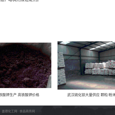
铁酸钾生产 高铁酸钾价格
武汉硫化钡大量供应 颗粒/粉
：
盖德化工网
食品商务网