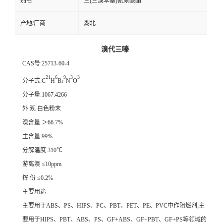
别名
三(三溴苯基)氰尿酸酯
产地/厂商
湖北
溴代三嗪
CAS号:25713-60-4
21
6
9
3
3
分子式:C
H
Br
N
O
分子量:1067.4266
外 观 白色粉末
溴含量 ＞66.7%
主含量 99%
分解温度 310℃
游离溴 ≤10ppm
挥 份 ≤0.2%
主要用途
主要用于ABS、PS、HIPS、PC、PBT、PET、PE、PVC中作阻燃剂;主
要用于HIPS、PBT、ABS、PS、GF+ABS、GF+PBT、GF+PS等领域的