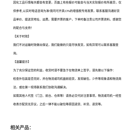
因化工品行情每天都会有变更，页面上有些报价可能会与当天实际报价有所差异，仅
供参考,以实时电话咨询为准!我司可开具13%的增值税专用发票，联系客服沟通好货
品单价、提送货地址、运费。需要开票的客户，下单时备注贵公司开票资料。感谢您
的配合与支持！
【关于时效】
我们不对运输时效做出保证，我们能做的只是尽快发货，如有异常可以联系客服查
询。
【温馨提示】
为了充分保证您的利益，收货时请不要急于在物流单上签字，请先做以下操作：
检查外包装是否完好，并在物流或司机面前验货，发现破包，少件等现象请和物流商
洽，或在第一现场联系我们协助沟通解决。
如需其他人代签（门卫、前台、仓库等）请务必交代好注意事项，物流或司机一经签
收表示配货无异议，之后一律不能以破包等原因退货、补货、退货等。
相关产品：