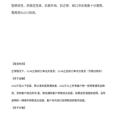
阻燃改性，热稳定性高、抗紫外线、抗迁移、缺口冲击强度十分理想，
需再用Sb2O3协效。
天津氢溴酸厂家，武汉氢溴酸厂家，重庆氢溴酸厂家，石家庄氢溴酸厂家，郑州氢溴
酸厂家，昆明氢溴酸厂家，沈阳氢溴酸厂家，哈尔滨氢溴酸厂家， 长沙氢溴酸厂家，
合肥氢溴酸厂家，乌鲁木齐氢溴酸厂家，南京氢溴酸厂家，宁夏氢溴酸厂家，南昌氢
溴酸厂家，湖北氢溴酸厂家，南宁氢溴酸厂家，兰州氢溴酸厂家，太原氢溴酸厂家，
西安氢溴酸厂家，长春氢溴酸厂家， 福州氢溴酸厂家，贵阳氢溴酸厂家，广州氢溴酸
厂家，青海氢溴酸厂家，成都氢溴酸厂家，宁波氢溴酸厂家，海口氢溴酸厂家
【发货时间】
正常情况下，15:00之前的订单当天发货，15:00之后的订单次日发货（节假日除外）
【关于运输】
25公斤及以下包装，默认发的是普通快递，25公斤以上外地客户统一安排普通货运物
流，货到客户就近的市/县，物流通知客户到物流点自提，如需送货请提前说明。没有
说明的一律视作到物流点自提。客户也可自行安排物流到我司自提。
【关于价格】