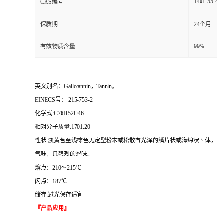
1401-55-
CAS编号
保质期
24个月
99%
有效物质含量
英文别名：Gallotannin，Tannin。
EINECS号： 215-753-2
化学式:C76H52O46
相对分子质量:1701.20
性状:淡黄色至浅棕色无定型粉末或松散有光泽的鳞片状或海绵状固体
气味，具强烈的涩味。
熔点：210～215℃
闪点：187℃
储存:避光保存适宜
『产品应用』