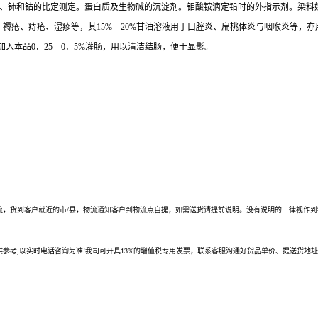
钒、铈和钴的比定测定。蛋白质及生物碱的沉淀剂。钼酸铵滴定铅时的外指示剂。染料
伤、褥疮、痔疮、湿疹等，其15%一20%甘油溶液用于口腔炎、扁桃体炎与咽喉炎等，
入本品0．25—0．5%灌肠，用以清洁结肠，便于显影。
酸厂家，昆明单宁酸厂家，沈阳单宁酸厂家，哈尔滨单宁酸厂家， 长沙单宁酸厂家，合肥单宁酸厂家
长春单宁酸厂家， 福州单宁酸厂家，贵阳单宁酸厂家，广州单宁酸厂家，青海单宁酸厂家，成都单宁
物流，货到客户就近的市/县，物流通知客户到物流点自提，如需送货请提前说明。没有说明的一律视作
参考,以实时电话咨询为准!我司可开具13%的增值税专用发票，联系客服沟通好货品单价、提送货地
。