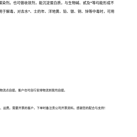
媒染剂。也可做收敛剂，能沉淀蛋白质，与生物碱、甙及*等均能形成不
亦用于解毒，对去水*、士的年、洋地黄、铅、银、铜、锌等中毒时，可用
，乌鲁木齐单宁酸厂家，南京单宁酸厂家，宁夏单宁酸厂家，南昌单宁酸厂家，湖北单
酸厂家，宁波单宁酸厂家，海口单宁酸厂家
到物流点自提。客户也可自行安排物流到我司自提。
址、运费。需要开票的客户，下单时备注贵公司开票资料。感谢您的配合与支持！