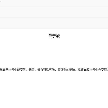
4
单宁酸
，暴露于空气中能变黑。无臭，微有特殊气味，具强烈的涩味，露置光和空气中色变深