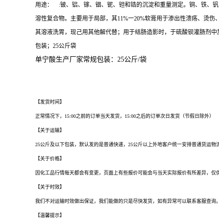
用途： :铍、铝、镓、铟、铌、钽和锆的沉淀和重量测定。铜、铁、
溶性复合物。主要用于局部，其11%一20%软膏用于渗出性溃疡、烫
其溶液洗胃，现己用其他解代替；用于结肠造影时，于硫酸钡灌肠剂中加
包装；25公斤袋
单宁酸生产厂家常规
包装：25公斤/袋
天津单宁酸厂家，武汉单宁酸厂家，重庆单宁酸厂家，石家庄单宁酸厂家，郑州单宁
宁酸厂家，南宁单宁酸厂家，兰州单宁酸厂家，太原单宁酸厂家，西安单宁酸厂家，
【发货时间】
正常情况下，15:00之前的订单当天发货，15:00之后的订单次日发货（节假日除外）
【关于运输】
25公斤及以下包装，默认发的是普通快递，25公斤以上外地客户统一安排普通货运
【关于价格】
因化工品行情每天都会有变更，页面上有些报价可能会与当天实际报价有所差异，仅供
【关于时效】
我们不对运输时效做出保证，我们能做的只是尽快发货，如有异常可以联系客服查询
【温馨提示】