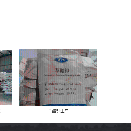
末
草酸钾生产