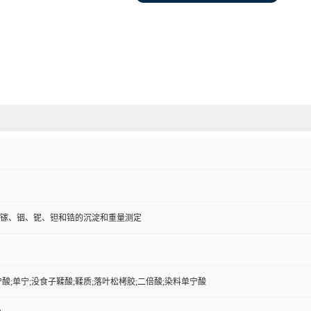
镓、铟、铌、钽和锆的沉淀和重量测定
宁酸;单宁;没食子鞣酸;鞣质;落叶松栲胶;二倍酸;染料单宁酸