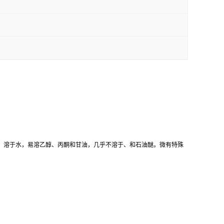
。溶于水，易溶乙醇、丙酮和甘油，几乎不溶于、和石油醚。微有特殊