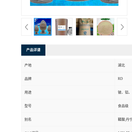
产品详请
产地
湖北
RD
品牌
用途
铍、铝、
型号
食品级
别名
鞣酸;丹