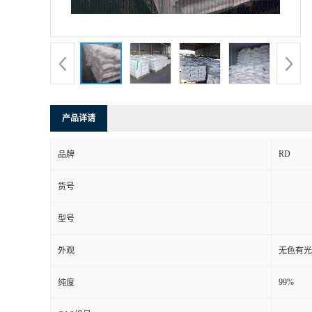
产品详请
RD
品牌
货号
型号
外观
无色有光
99%
纯度