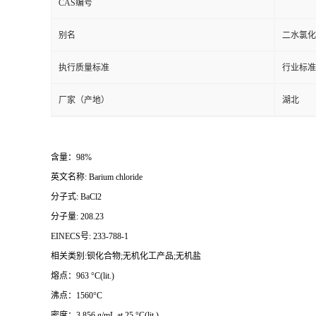
CAS编号
别名
二水氯化
执行质量标准
行业标准
厂家（产地）
湖北
含量：98%
英文名称: Barium chloride
分子式: BaCl2
分子量: 208.23
EINECS号: 233-788-1
相关类别:钡化合物;无机化工产品;无机盐
熔点：963 °C(lit.)
沸点：1560°C
密度：3.856 g/mL at 25 °C(lit.)