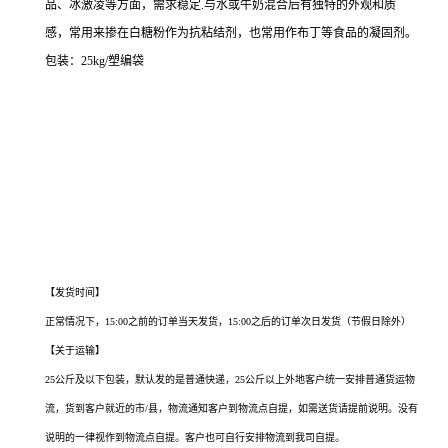
品、冰激凌等方面，需求稳定.与水或牛奶混合后有独特的外观和质
感，常用来掺在白糖粉作为抗粘结剂，也常用作布丁等食品的凝固剂。
包装：25kg/塑编袋
天津玉米淀粉厂家，武汉玉米淀粉厂家，重庆玉米淀粉厂家，石家庄玉米淀粉厂家，
郑州玉米淀粉厂家，昆明玉米淀粉厂家，沈阳玉米淀粉厂家，哈尔滨玉米淀粉厂家，
长沙玉米淀粉厂家，合肥玉米淀粉厂家，乌鲁木齐玉米淀粉厂家，南京玉米淀粉厂
家，宁夏玉米淀粉厂家，南昌玉米淀粉厂家，湖北玉米淀粉厂家，南宁玉米淀粉厂
家，兰州玉米淀粉厂家，太原玉米淀粉厂家，西安玉米淀粉厂家，长春玉米淀粉厂
家， 福州玉米淀粉厂家，贵阳玉米淀粉厂家，广州玉米淀粉厂家，青海玉米淀粉厂
家，成都玉米淀粉厂家，宁波玉米淀粉厂家，海口玉米淀粉厂家
【发货时间】
正常情况下，15:00之前的订单当天发货，15:00之后的订单次日发货（节假日除外）
【关于运输】
25公斤及以下包装，默认发的是普通快递，25公斤以上外地客户统一安排普通货运物
流，货到客户就近的市/县，物流通知客户到物流点自提，如需送货请提前说明。没有
说明的一律视作到物流点自提。客户也可自行安排物流到我司自提。