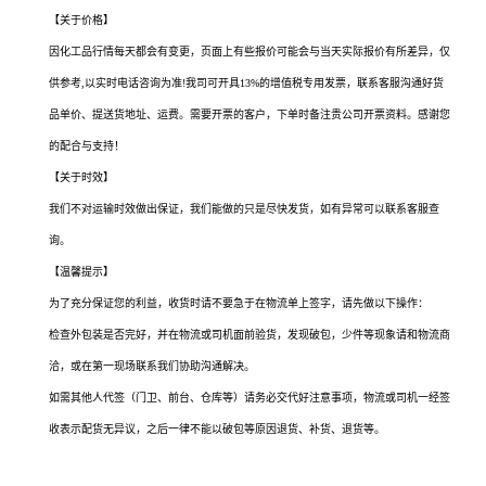
【关于价格】
因化工品行情每天都会有变更，页面上有些报价可能会与当天实际报价有所差异，仅
供参考,以实时电话咨询为准!我司可开具13%的增值税专用发票，联系客服沟通好货
品单价、提送货地址、运费。需要开票的客户，下单时备注贵公司开票资料。感谢您
的配合与支持！
【关于时效】
我们不对运输时效做出保证，我们能做的只是尽快发货，如有异常可以联系客服查
询。
【温馨提示】
为了充分保证您的利益，收货时请不要急于在物流单上签字，请先做以下操作：
检查外包装是否完好，并在物流或司机面前验货，发现破包，少件等现象请和物流商
洽，或在第一现场联系我们协助沟通解决。
如需其他人代签（门卫、前台、仓库等）请务必交代好注意事项，物流或司机一经签
收表示配货无异议，之后一律不能以破包等原因退货、补货、退货等。