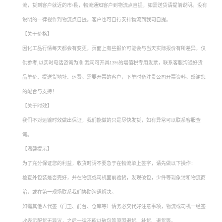
流，货到客户就近的市/县，物流通知客户到物流点自提，如需送货请提前说明。没有
说明的一律视作到物流点自提。客户也可自行安排物流到我司自提。
【关于价格】
因化工品行情每天都会有变更，页面上有些报价可能会与当天实际报价有所差异，仅
供参考,以实时电话咨询为准!我司可开具13%的增值税专用发票，联系客服沟通好货
品单价、提送货地址、运费。需要开票的客户，下单时备注贵公司开票资料。感谢您
的配合与支持！
【关于时效】
我们不对运输时效做出保证，我们能做的只是尽快发货，如有异常可以联系客服查
询。
【温馨提示】
为了充分保证您的利益，收货时请不要急于在物流单上签字，请先做以下操作：
检查外包装是否完好，并在物流或司机面前验货，发现破包，少件等现象请和物流商
洽，或在第一现场联系我们协助沟通解决。
如需其他人代签（门卫、前台、仓库等）请务必交代好注意事项，物流或司机一经签
收表示配货无异议，之后一律不能以破包等原因退货、补货、退货等。