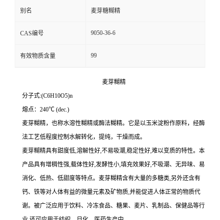
别名
麦芽糖糊精
9050-36-6
CAS编号
99
有效物质含量
麦芽糊精
分子式:(C6H10O5)n
熔点：240℃ (dec.)
麦芽糊精，也称水溶性糊精或酶法糊精。它是以玉米淀粉作原料，经酶
法工艺低程度控制水解转化，提纯，干燥而成。
麦芽糊精具有甜度低,溶解性好,不易吸潮,稳定性好,难以变质的特性。本
产品具有增稠性强,载体性好,发酵性小,填充效果好,不吸潮、无异味、易
消化、低热、低甜度等特点。麦芽糊精含有大量的多糖类,另外还含有
钙、铁等对人体有益的微量元素及矿物质,并能促进人体正常的物质代
谢。被广泛应用于饮料、冷冻食品、糖果、麦片、乳制品、保健品等行
业,还可应用于纺织、日化、医药生产中。