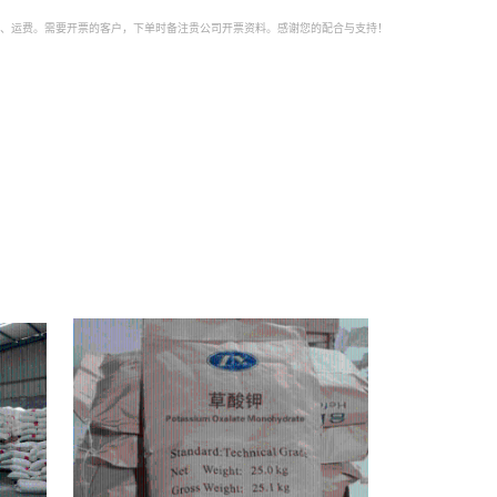
址、运费。需要开票的客户，下单时备注贵公司开票资料。感谢您的配合与支持！