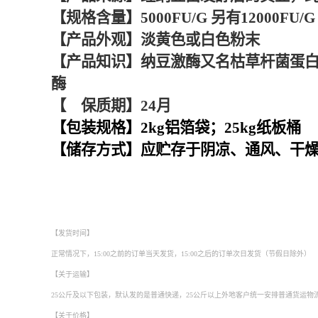
【规格含量】5000FU/G 另有12000FU/G 
【产品外观】淡黄色或白色粉末
【产品知识】纳豆激酶又名枯草杆菌蛋白酶，是在
酶
【 保质期】24月
【包装规格】2kg铝箔袋；25kg纸板桶
【储存方式】应贮存于阴凉、通风、干
天津纳豆激酶厂家，武汉纳豆激酶厂家，重庆纳豆激酶厂家，石家庄纳豆激酶厂家，
家，南昌纳豆激酶厂家，湖北纳豆激酶厂家，南宁纳豆激酶厂家，兰州纳豆激酶厂家
海口纳豆激酶厂家
【发货时间】
正常情况下，15:00之前的订单当天发货，15:00之后的订单次日发货（节假日除外）
【关于运输】
25公斤及以下包装，默认发的是普通快递，25公斤以上外地客户统一安排普通货运
【关于价格】