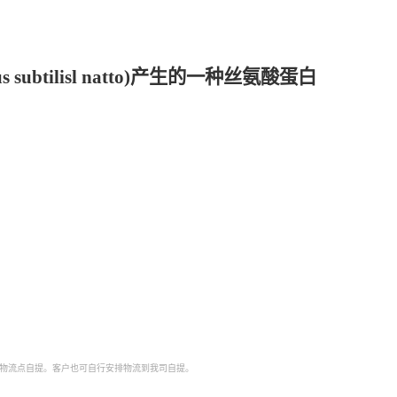
ilisl natto)产生的一种丝氨酸蛋白
家，合肥纳豆激酶厂家，乌鲁木齐纳豆激酶厂家，南京纳豆激酶厂家，宁夏纳豆激酶厂
家，广州纳豆激酶厂家，青海纳豆激酶厂家，成都纳豆激酶厂家，宁波纳豆激酶厂家，
到物流点自提。客户也可自行安排物流到我司自提。