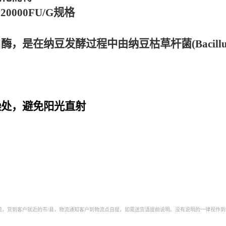
20000FU/G规格
纳豆发酵过程中由纳豆枯草杆菌(Bacillus subt
燥处，避免阳光直射
郑州纳豆激酶厂家，昆明纳豆激酶厂家，沈阳纳豆激酶厂家，哈尔滨纳豆激酶厂家， 长沙纳豆激酶厂
，太原纳豆激酶厂家，西安纳豆激酶厂家，长春纳豆激酶厂家， 福州纳豆激酶厂家，贵阳纳豆激酶厂
物流，货到客户就近的市/县，物流通知客户到物流点自提，如需送货请提前说明。没有说明的一律视作