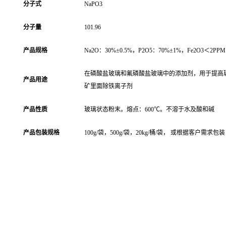
分子式
NaPO3
分子量
101.96
产品规格
Na2O：30%±0.5%，P2O5：70%±1%，Fe2O3＜2PP
在磷酸盐玻璃和氟磷酸盐玻璃中的添加剂，用于提高
产品用途
矿里面除铁离子剂
产品性质
玻璃状态粉末。熔点：600℃。不溶于水及酸和碱
产品包装规格
100g/袋，500g/袋，20kg/桶/袋， 或根据客户需求包装
天津偏磷酸钠厂家，武汉偏磷酸钠厂家，重庆偏磷酸钠厂家，石家庄偏磷酸钠厂家，
郑州偏磷酸钠厂家，昆明偏磷酸钠厂家，沈阳偏磷酸钠厂家，哈尔滨偏磷酸钠厂家，
长沙偏磷酸钠厂家，合肥偏磷酸钠厂家，乌鲁木齐偏磷酸钠厂家，南京偏磷酸钠厂
家，宁夏偏磷酸钠厂家，南昌偏磷酸钠厂家，湖北偏磷酸钠厂家，南宁偏磷酸钠厂
家，兰州偏磷酸钠厂家，太原偏磷酸钠厂家，西安偏磷酸钠厂家，长春偏磷酸钠厂
家， 福州偏磷酸钠厂家，贵阳偏磷酸钠厂家，广州偏磷酸钠厂家，青海偏磷酸钠厂