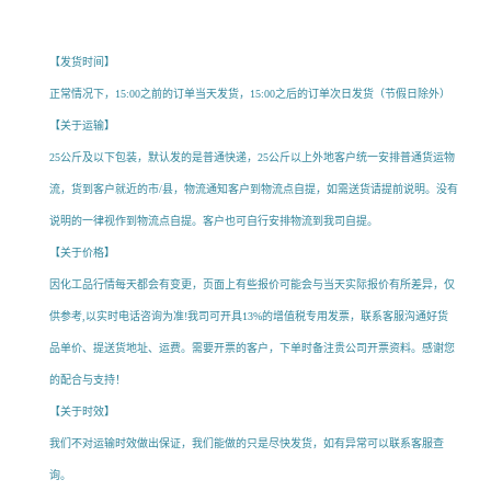
家，成都偏磷酸钠厂家，宁波偏磷酸钠厂家，海口偏磷酸钠厂家
【发货时间】
正常情况下，15:00之前的订单当天发货，15:00之后的订单次日发货（节假日除外）
【关于运输】
25公斤及以下包装，默认发的是普通快递，25公斤以上外地客户统一安排普通货运物
流，货到客户就近的市/县，物流通知客户到物流点自提，如需送货请提前说明。没有
说明的一律视作到物流点自提。客户也可自行安排物流到我司自提。
【关于价格】
因化工品行情每天都会有变更，页面上有些报价可能会与当天实际报价有所差异，仅
供参考,以实时电话咨询为准!我司可开具13%的增值税专用发票，联系客服沟通好货
品单价、提送货地址、运费。需要开票的客户，下单时备注贵公司开票资料。感谢您
的配合与支持！
【关于时效】
我们不对运输时效做出保证，我们能做的只是尽快发货，如有异常可以联系客服查
询。