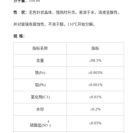
分子量：
104.86
性 状：
无色针状晶体，强热时升华。易溶于水，溶液呈酸性，
并对玻璃有腐蚀性，不溶于醇。110℃开始分解。
规 格：
指标名称
指标
含量
≥98.5%
铁(Fe)
≤0.003%
铅(Pb)
≤
0.001%
氯化物(C1)
≤
0.01%
水份
≤
0.2%
4
≤
0.05%
硫酸盐(SO
)