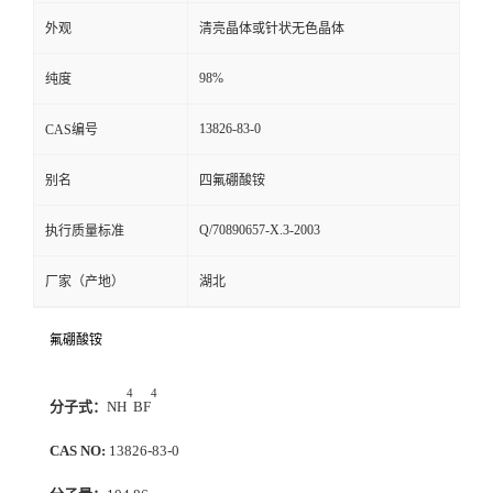
外观
清亮晶体或针状无色晶体
98%
纯度
13826-83-0
CAS编号
别名
四氟硼酸铵
Q/70890657-X.3-2003
执行质量标准
厂家（产地）
湖北
氟硼酸铵
4
4
分子式：
NH
BF
CAS NO:
13826-83-0