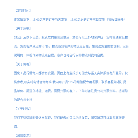
酸铵厂家，海口硫代硫酸铵厂家
【发货时间】
正常情况下，15:00之前的订单当天发货，15:00之后的订单次日发货（节假日除外）
【关于运输】
25公斤及以下包装，默认发的是普通快递，25公斤以上外地客户统一安排普通货运物
流，货到客户就近的市/县，物流通知客户到物流点自提，如需送货请提前说明。没有
说明的一律视作到物流点自提。客户也可自行安排物流到我司自提。
【关于价格】
因化工品行情每天都会有变更，页面上有些报价可能会与当天实际报价有所差异，仅
供参考,以实时电话咨询为准!我司可开具13%的增值税专用发票，联系客服沟通好货
品单价、提送货地址、运费。需要开票的客户，下单时备注贵公司开票资料。感谢您
的配合与支持！
【关于时效】
我们不对运输时效做出保证，我们能做的只是尽快发货，如有异常可以联系客服查
询。
【温馨提示】