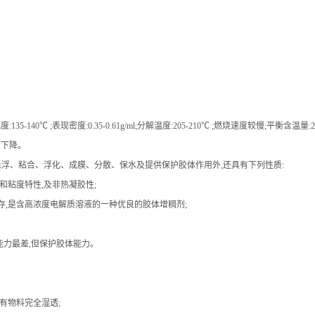
140℃ ;表现密度:0.35-0.61g/ml;分解温度:205-210℃ ;燃烧速度较慢;平衡含温量
度下降。
悬浮、粘合、浮化、成膜、分散、保水及提供保护胶体作用外,还具有下列性质:
和粘度特性,及非热凝胶性;
存,是含高浓度电解质溶液的一种优良的胶体增稠剂;
能力最差,但保护胶体能力。
有物料完全湿透;