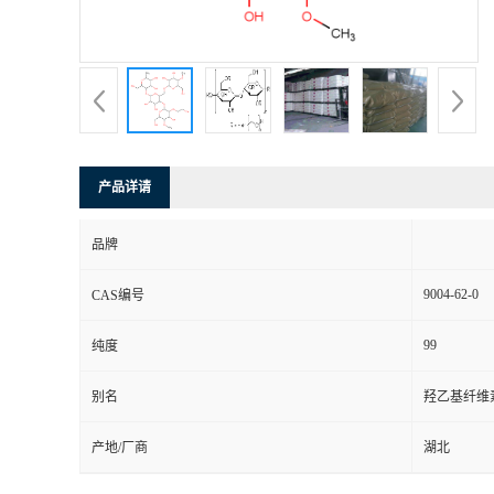
产品详请
品牌
9004-62-0
CAS编号
99
纯度
别名
羟乙基纤维
产地/厂商
湖北