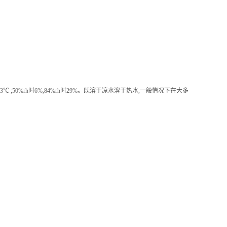
:23℃ ;50%rh时6%,84%rh时29%。既溶于凉水溶于热水,一般情况下在大多