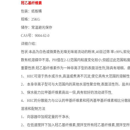
羟乙基纤维素
包装：纸板桶
规格：25KG
储存：常温避光保存
CAS号：9004-62-0
详细介绍：
性状:本品为白色或微黄色无嗅无味易流动的粉末,40目过筛 率≥99%;软化度:135-
数有机溶媒中不溶。PH值在2-12范围内粘度变化较小,但超过此范围粘
重要性质:羟乙基纤维素作为一种非离子型的表面活性剂,除具有增稠、
1、 HEC可溶于热水或冷水,高温或煮沸不沉淀,使它具有大范围的溶解性
2、 本身非离子型可与大范围内的其他水溶性聚合物,表面活性剂、盐共
3、 保水能力比甲基纤维素高出一倍,具有较好的流动调节性,
4、 HEC的分散能力与公认的甲基纤维素和羟丙基甲基纤维素相比分散
溶液和配制方法
1、 向容器中加规定量的干净水;
2、 在低速搅拌下加入羟乙基纤维素,搅拌至所有羟乙基纤维素,搅拌至所