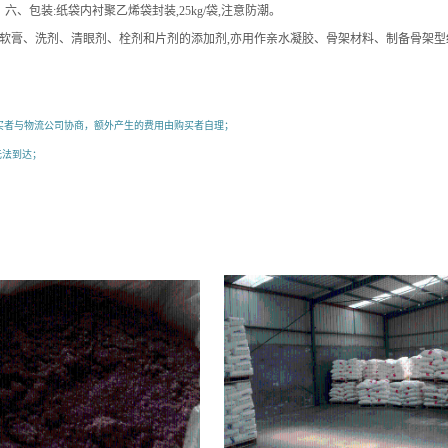
、包装:纸袋内衬聚乙烯袋封装,25kg/袋,注意防潮。
软膏、洗剂、清眼剂、栓剂和片剂的添加剂,亦用作亲水凝胶、骨架材料、制备骨架型
基纤维素生产价格、羟乙基纤维素生产*有卖、羟乙基纤维素生产用途、羟乙基纤维素生产NAS、羟
买者与物流公司协商，额外产生的费用由购买者自理；
无法到达；