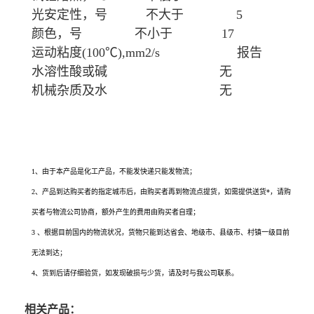
光安定性，号 不大于 5
颜色，号 不小于 17
运动粘度(100℃),mm2/s 报告
水溶性酸或碱 无
机械杂质及水 无
单半精炼石蜡生产厂家的供应信息，您通过搜索单半精炼石蜡生产厂家、单半精炼石
蜡价格、单半精炼石蜡*有卖、单半精炼石蜡用途、单半精炼石蜡生产厂家、单半精
炼石蜡使用方法、单半精炼石蜡规格、单半精炼石蜡各项指标
1、由于本产品是化工产品，不能发快递只能发物流；
2、产品到达购买者的指定城市后，由购买者再到物流点提货，如需提供送货*，请购
买者与物流公司协商，额外产生的费用由购买者自理；
3 、根据目前国内的物流状况，货物只能到达省会、地级市、县级市、村镇一级目前
无法到达；
4、货到后请仔细验货，如发现破损与少货，请及时与我公司联系。
相关产品：