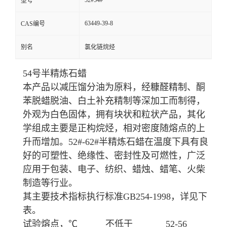
52#54#
型号
63449-39-8
CAS编号
别名
氯化链烷烃
54号半精炼石蜡
本产品以减压馏分油为原料，经糠醛精制、酮
苯脱蜡脱油、白土补充精制等深加工而制得，
外观为白色固体，拥有块状和粒状产品，其化
学组成主要是正构烷烃，相对密度随熔点的上
升而增加。52#-62#半精炼石蜡在温度下具有良
好的可塑性、绝缘性、密封性及可燃性，广泛
应用于包装、电子、纺织、蜡烛、蜡笔、火柴
制造等行业。
其主要技术指标执行标准GB254-1998，详见下
表。
试验熔点，℃ 不低于 52-56