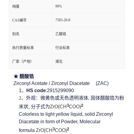
99%
纯度
7585-20-8
CAS编号
别名
乙酸锆
执行质量标准
行业标准
厂家（产地）
湖北
★
醋酸锆
Zirconyl Acetate / Zirconyl Diacetate (ZAC)
1、
HS code
:2915299090
2、外观：微黄色或无色透明液体
,
固体醋酸锆为粉
3
2
末状
,
分子式为
ZrO(CH
COO)
Colorless to light yellow liquid, solid Zirconyl
Diacetate in form of Powder, Molecular
3
2
formula
ZrO(CH
COO)