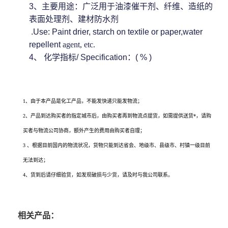
3
、主要用途：广泛用于油漆催干剂、纤维、造纸的
表面处理剂、建材防水剂
.Use: Paint drier, starch on textile or paper,water
repellent
agent, etc.
4、
化学指标
/ Specification
：
( % )
醋酸锆生产厂家的供应信息，您通过搜索醋酸锆生产厂家、醋酸锆价格、醋酸锆*有
卖、醋酸锆用途、醋酸锆生产厂家、醋酸锆使用方法、醋酸锆规格、醋酸锆各项指标
1、由于本产品是化工产品，不能发快递只能发物流；
2、产品到达购买者的指定城市后，由购买者再到物流点提货，如需提供送货*，请购
买者与物流公司协商，额外产生的费用由购买者自理；
3 、根据目前国内的物流状况，货物只能到达省会、地级市、县级市、村镇一级目前
无法到达；
4、货到后请仔细验货，如发现破损与少货，请及时与我公司联系。
相关产品：