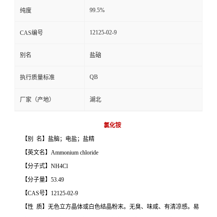
99.5%
纯度
12125-02-9
CAS编号
别名
盐硇
QB
执行质量标准
厂家（产地）
湖北
氯化铵
【别 名】盐脑；电盐；盐精
【英文名】Ammonium chloride
【分子式】NH4Cl
【分子量】53.49
【CAS号】12125-02-9
【性 质】无色立方晶体或白色结晶粉末。无臭、味咸、有清凉感。易