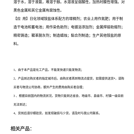
溶于水，溶于液氨，难溶于醇。水溶液呈弱酸性，加热时酸性增强。对
黑色金属和其它金属有腐蚀性。
【应 用】日化领域铵盐体系配方的增稠剂；农业上用作氮肥；用于制
造干电池和蓄电池；用作染色助剂；电镀浴添加剂；金属焊接助熔剂；
精密铸造；鞣革脱灰剂；制造蜡烛；黏合剂制造；生产其他铵盐的原
料。
氯化铵生产厂家的供应信息，您通过搜索氯化铵生产厂家、氯化铵价格、氯化铵*有
卖、氯化铵用途、氯化铵生产厂家、氯化铵使用方法、氯化铵规格、氯化铵各项指标
1、由于本产品是化工产品，不能发快递只能发物流；
2、产品到达购买者的指定城市后，由购买者再到物流点提货，如需提供送货*，请购
买者与物流公司协商，额外产生的费用由购买者自理；
3 、根据目前国内的物流状况，货物只能到达省会、地级市、县级市、村镇一级目前
无法到达；
4、货到后请仔细验货，如发现破损与少货，请及时与我公司联系。
相关产品：