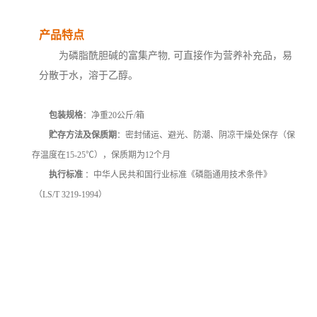
产品特点
为磷脂酰胆碱的富集产物, 可直接作为营养补充品，易
分散于水，溶于乙醇。
包装规格
：净重20公斤/箱
贮存方法及保质期
：密封储运、避光、防潮、阴凉干燥处保存（保
存温度在15-25℃），保质期为12个月
执行标准
：中华人民共和国行业标准《磷脂通用技术条件》
（LS/T 3219-1994）
天津大豆卵磷脂厂家，武汉大豆卵磷脂厂家，重庆大豆卵磷脂厂家，石家庄大豆卵磷
脂厂家，郑州大豆卵磷脂厂家，昆明大豆卵磷脂厂家，沈阳大豆卵磷脂厂家，哈尔滨
大豆卵磷脂厂家， 长沙大豆卵磷脂厂家，合肥大豆卵磷脂厂家，乌鲁木齐大豆卵磷脂
厂家，南京大豆卵磷脂厂家，宁夏大豆卵磷脂厂家，南昌大豆卵磷脂厂家，湖北大豆
卵磷脂厂家，南宁大豆卵磷脂厂家，兰州大豆卵磷脂厂家，太原大豆卵磷脂厂家，西