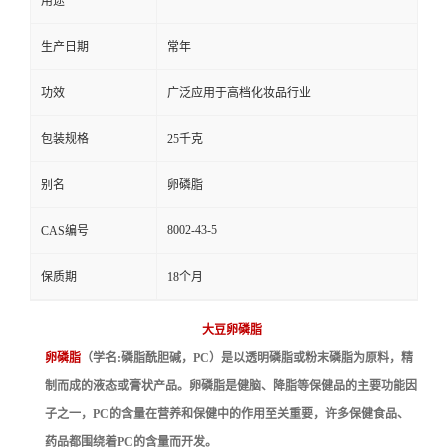
用途
生产日期
常年
功效
广泛应用于高档化妆品行业
包装规格
25千克
别名
卵磷脂
8002-43-5
CAS编号
保质期
18个月
大豆卵磷脂
卵磷脂
（学名:磷脂酰胆碱，PC）是以透明磷脂或粉末磷脂为原料，精
制而成的液态或膏状产品。卵磷脂是健脑、降脂等保健品的主要功能因
子之一，PC的含量在营养和保健中的作用至关重要，许多保健食品、
药品都围绕着PC的含量而开发。