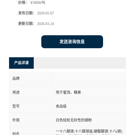
价格：
￥8000/吨
发布日期：
2020-05-07
更新日期：
2026-03-24
发送咨询信息
产品详请
品牌
用途
用于蜜饯，糖果
型号
食品级
外观
白色轻松无砂性的细粉
一十八酸镁;十八酸镁盐;硬酯酸镁;十八(碳)
别名