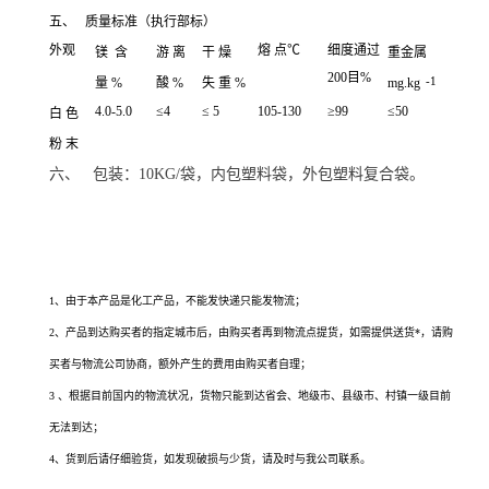
五、 质量标准（执行部标）
外观
熔 点℃
细度通过
镁 含
游 离
干 燥
重金属
200目%
-1
量 %
酸 %
失 重 %
mg.kg
4.0-5.0
≤4
≤ 5
105-130
≥99
≤50
白 色
粉 末
六、 包装：10KG/袋，内包塑料袋，外包塑料复合袋。
硬脂酸镁生产厂家的供应信息，您通过搜索硬脂酸镁生产厂家、硬脂酸镁价格、硬脂
酸镁*有卖、硬脂酸镁用途、硬脂酸镁生产厂家、硬脂酸镁使用方法、硬脂酸镁规
格、硬脂酸镁各项指标
1、由于本产品是化工产品，不能发快递只能发物流；
2、产品到达购买者的指定城市后，由购买者再到物流点提货，如需提供送货*，请购
买者与物流公司协商，额外产生的费用由购买者自理；
3 、根据目前国内的物流状况，货物只能到达省会、地级市、县级市、村镇一级目前
无法到达；
4、货到后请仔细验货，如发现破损与少货，请及时与我公司联系。