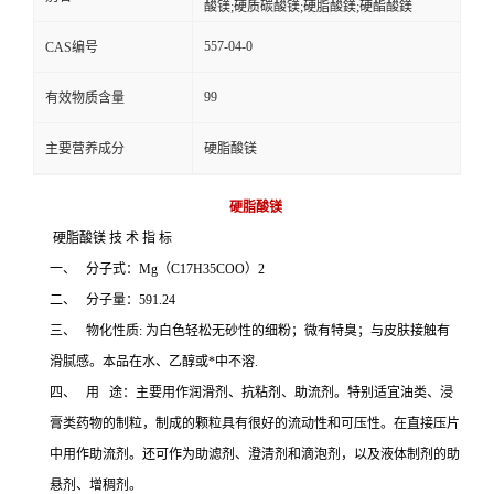
酸镁;硬质碳酸镁;硬脂酸鎂;硬酯酸鎂
557-04-0
CAS编号
99
有效物质含量
主要营养成分
硬脂酸镁
硬脂酸镁
硬脂酸镁 技 术 指 标
一、 分子式：Mg（C17H35COO）2
二、 分子量：591.24
三、 物化性质: 为白色轻松无砂性的细粉；微有特臭；与皮肤接触有
滑腻感。本品在水、乙醇或*中不溶.
四、 用 途：主要用作润滑剂、抗粘剂、助流剂。特别适宜油类、浸
膏类药物的制粒，制成的颗粒具有很好的流动性和可压性。在直接压片
中用作助流剂。还可作为助滤剂、澄清剂和滴泡剂，以及液体制剂的助
悬剂、增稠剂。