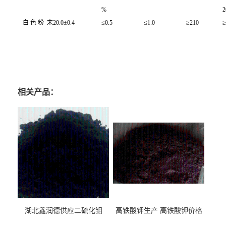
%
白 色 粉 末
20.0±0.4
≤0.5
≤1.0
≥210
≥
鑫润德化工是专业的硬脂酸钡厂家，厂家直销，想要买硬脂酸钡就来鑫润德化工，鑫
润德化工欢迎您来访。鑫润德化工是一家专业的销售型企业，有硬脂酸钡经验，生产
设备齐全，找优质硬脂酸钡就来鑫润德化工
相关产品：
湖北鑫润德供应二硫化钼
高铁酸钾生产 高铁酸钾价格