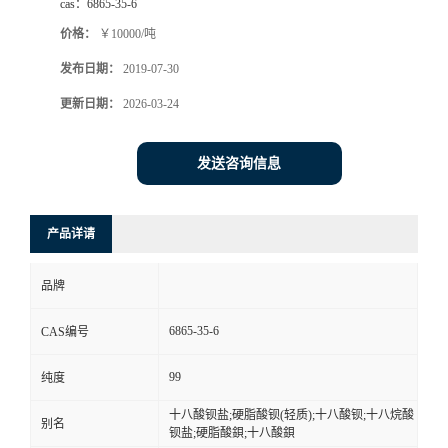
cas：
6865-35-6
价格：
￥10000/吨
发布日期：
2019-07-30
更新日期：
2026-03-24
发送咨询信息
产品详请
品牌
6865-35-6
CAS编号
99
纯度
十八酸钡盐;硬脂酸钡(轻质);十八酸钡;十八烷酸
别名
钡盐;硬脂酸鋇;十八酸鋇