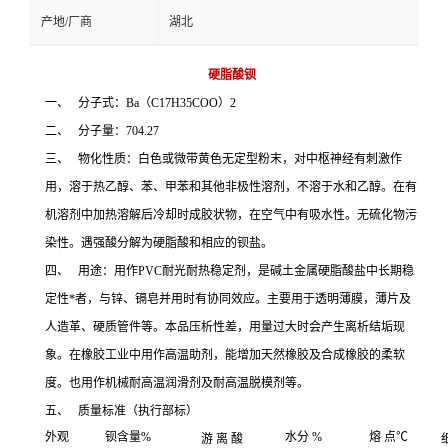
产地/厂商
湖北
硬脂酸钡
一、 分子式：Ba（C17H35COO）2
二、 分子量：704.27
三、 物化性质：白色或微带黄色无定型粉末，对中枢神经有刺激作
用，溶于热乙醇、苯、甲苯和其他非极性溶剂，不溶于水和乙醇。在有
机溶剂中加热溶解后冷却时成胶状物，在空气中有吸水性。无硫化物污
染性。遇强酸分解为硬脂酸和相应的钡盐。
四、 用途：用作PVC耐光耐热稳定剂，是碱土金属硬脂酸盐中长期稳
定性*者，与锌、镉皂并用时有协同效应。主要用于透明薄膜，薄片及
人造革、硬质管件等。本品压析性差，用量过大时会产生离析结垢现
象。在橡胶工业中用作高温助剂，能增加天然橡胶及合成橡胶的柔软
度。也用作机械耐高温润滑剂及耐高温脱模剂等。
五、 质量标准（执行部标）
外观
钡含量%
水分 %
熔 点℃
游 离 酸