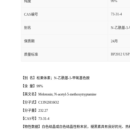
99%
纯度
73-31-4
CAS编号
别名
N-乙酰基-
保质期
24月
BP2012 USP
质量标准
【别 名】松果体素；N-乙酰基-5-甲氧基色胺
【含 量】99%
【英文名】Melotonin; N-acetyl-5-methoxytryptamine
【分子式】C13N2H16O2
【分子量】232.27
【CAS号】73-31-4
【物性数据】白色结晶或白色结晶性粉末状，褪黑素具有良好的光、热稳