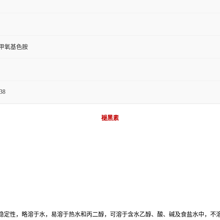
5-甲氧基色胺
38
褪黑素
定性，略溶于水，易溶于热水和丙二醇，可溶于含水乙醇、酸、碱及食盐水中，不溶于其