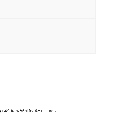
它有机溶剂和油脂，熔点116~118℃。