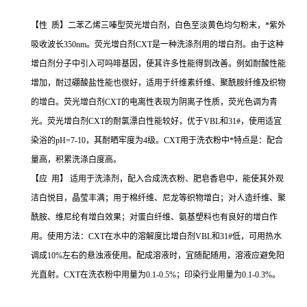
【性 质】二苯乙烯三嗪型荧光增白剂，白色至淡黄色均匀粉末，*紫外
吸收波长350nm。荧光增白剂CXT是一种洗涤剂用的增白剂。由于这种
增白剂分子中引入可吗啡基因，使其许多性能得到改善。例如耐酸性能
增加，耐过硼酸盐性能也很好，适用于纤维素纤维、聚酰胺纤维及织物
的增白。荧光增白剂CXT的电离性表现为阴离子性质，荧光色调为青
光。荧光增白剂CXT的耐氯漂白性能较好，优于VBL和31#，使用适宜
染浴的pH=7-10，其耐晒牢度为4级。CXT用于洗衣粉中*特点是：配合
量高，积累洗涤白度高。
【应 用】 适用于洗涤剂，配入合成洗衣粉、肥皂香皂中，能使其外观
洁白悦目，晶莹丰满；用于棉纤维、尼龙等织物增白；对人造纤维、聚
酰胺、维尼纶有增白效果；对蛋白纤维、氨基塑料也有良好的增白作
用。使用方法：CXT在水中的溶解度比增白剂VBL和31#低，可用热水
调成10%左右的悬浊液使用。配成溶液时，宜随配随用，溶液应避免阳
光直射。CXT在洗衣粉中用量为0.1-0.5%；印染行业用量为0.1-0.3%。
荧光增白剂33生产厂家的供应信息，您通过搜索荧光增白剂33生产厂家、荧光增白剂