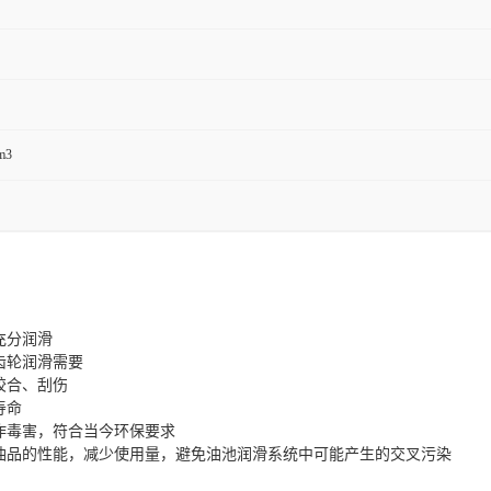
m3
充分润滑
齿轮润滑需要
胶合、刮伤
寿命
作毒害，符合当今环保要求
油品的性能，减少使用量，避免油池润滑系统中可能产生的交叉污染