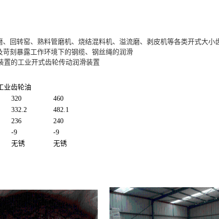
磨、回转窑、熟料管磨机、烧结混料机、溢流磨、剥皮机等各类开式大小
及苛刻暴露工作环境下的钢缆、钢丝绳的润滑
射润滑装置的工业开式齿轮传动润滑装置
式工业齿轮油
320
460
332.2
482.1
236
240
-9
-9
无锈
无锈