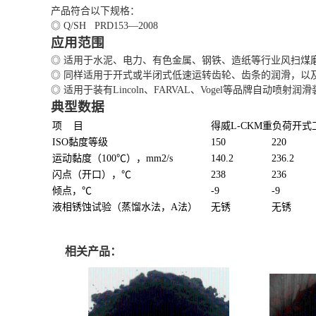
产品符合以下规格：
◎ Q/SH PRD153—2008
应用范围
◎ 适用于水泥、电力、有色金属、钢铁、造纸等行业风扫煤
◎ 同样适用于开式或半闭式低速运转齿轮、齿条的润滑，以
◎ 适用于装有Lincoln、FARVAL、Vogel等品牌自动喷
典型数据
项 目
得威L-CKM重负荷开
ISO黏度等级
150
220
运动黏度（100℃），mm2/s
140.2
236.2
闪点（开口），℃
238
236
倾点，℃
-9
-9
液相锈蚀试验（蒸馏水法，A法）
无锈
无锈
相关产品：