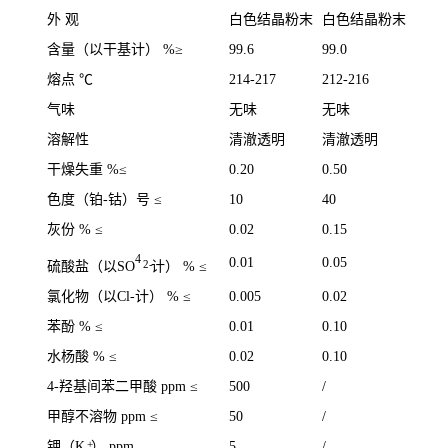
外 观
白色结晶粉末
白色结晶粉末
含量（以干基计） %≥
99.6
99.0
熔点 ℃
214-217
212-216
气味
无味
无味
溶解性
清澈透明
清澈透明
干燥失重 %≤
0.20
0.50
色度（铂-钴）号 ≤
10
40
灰份 % ≤
0.02
0.15
4
0.01
0.05
2-
硫酸盐（以SO
计） % ≤
氯化物（以Cl-计） % ≤
0.005
0.02
苯酚 % ≤
0.01
0.10
水杨酸 % ≤
0.02
0.10
4-羟基间苯二甲酸 ppm ≤
500
/
甲醇不溶物 ppm ≤
50
/
+
钾（K
） ppm
5
/