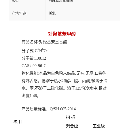
别名
对羟基安息香酸
产地/厂商
湖北
对羟基苯甲酸
商品名称:对羟基安息香酸
7
6
3
分子式:C
H
O
分子量:138.12
CAS#:99-96-7
物化性能:本品为白色粉末结晶,无味,无臭,口尝时
有麻舌感。易溶于热水和醇、醚、丙酮,微溶于冷
水、苯,不溶于二硫化碳。溶于125份冷水中,相对
密度1.46。
产品质量标准：Q/SH 005-2014
指 标
项 目
聚合级
工业级