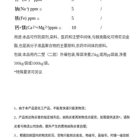
+
钠(Na
) ppm ≤
5
/
铁(Fe) ppm ≤
5
/
2+
2+
钙+镁(Ca
+Mg
)ppm ≤
10
/
用途:本品可作防腐剂,染料、医药和注塑中间体,与醇类酯化可得尼泊金
酯,也是高分子液晶聚合物的主要原料,农药中间体的原料。
包装:本品用内二塑（二层）外编包装,每袋净重25kg,或用pp袋装,净重
500kg/袋或1000kg/袋。
*特殊要求可另议
对羟基苯甲酸生产厂家的供应信息，您通过搜索对羟基苯甲酸生产厂家、对羟基苯甲
酸价格、对羟基苯甲酸*有卖、对羟基苯甲酸用途、对羟基苯甲酸生产厂家、对羟基
苯甲酸使用方法、对羟基苯甲酸规格、对羟基苯甲酸各项指标
1、由于本产品是化工产品，不能发快递只能发物流；
2、产品到达购买者的指定城市后，由购买者再到物流点提货，如需提供送货*，请购
买者与物流公司协商，额外产生的费用由购买者自理；
3 、根据目前国内的物流状况，货物只能到达省会、地级市、县级市、村镇一级目前