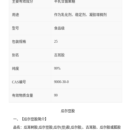
主要有效成分
半乳甘露聚糖
用途
作为乳化剂、稳定剂、凝胶增稠剂
型号
食品级
25
包装规格
别名
古耳胶
99%
纯度
9000-30-0
CAS编号
99
有效物质含量
瓜尔豆胶
一、【瓜尔豆胶简介】
品名：瓜耳树胶;瓜尔豆胶;瓜尔(豆)胶;瓜尔胶;、古耳胶、瓜尔胶或胍胶