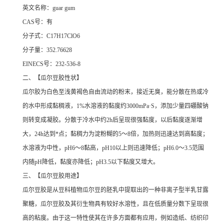
英文名称：guar gum
CAS号：有
分子式：C17H17ClO6
分子量：352.76628
EINECS号：232-536-8
二、【瓜尔豆胶性状】
瓜尔胶为白色至浅黄褐色自由流动的粉末，接近无臭，能分散在热或冷
的水中形成黏稠液，1%水溶液的黏度约3000mPa·S，添加少量四硼酸钠
则转变成凝胶。分散于冷水中约2h后呈现很强黏度，以后黏度逐渐增
大，24h达到*点；黏稠力为淀粉糊的5～8倍，加热则迅速达到高黏度；
水溶液为中性，pH6～8黏高，pH10以上则迅速降低；pH6.0～3.5范围
内随pH降低，黏度亦降低；pH3.5以下黏度又增大。
三、【瓜尔豆胶用途】
瓜尔豆胶是从豆科植物瓜尔豆的胚乳中提取出的一种非离子型半乳甘露
聚糖，瓜尔豆胶及其衍生物具有较好水溶性，且在低质量分数下呈现很
高的粘度。由于这一特性使其在许多方面都有应用，例如造纸、纺织印