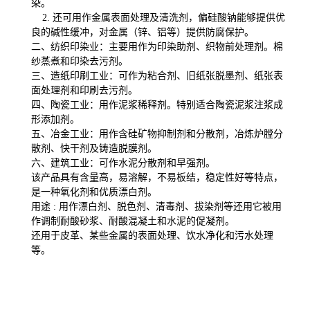
染。
2. 还可用作金属表面处理及清洗剂，偏硅酸钠能够提供优
良的碱性缓冲，对金属（锌、铝等）提供防腐保护。
二、纺织印染业：主要用作为印染助剂、织物前处理剂。棉
纱蒸煮和印染去污剂。
三、造纸印刷工业：可作为粘合剂、旧纸张脱墨剂、纸张表
面处理剂和印刷去污剂。
四、陶瓷工业：用作泥浆稀释剂。特别适合陶瓷泥浆注浆成
形添加剂。
五、冶金工业：用作含硅矿物抑制剂和分散剂，冶炼炉膛分
散剂、快干剂及铸造脱膜剂。
六、建筑工业：可作水泥分散剂和早强剂。
该产品具有含量高，易溶解，不易板结，稳定性好等特点，
是一种氧化剂和优质漂白剂。
用途 : 用作漂白剂、脱色剂、清毒剂、拔染剂等还用它被用
作调制耐酸砂浆、耐酸混凝土和水泥的促凝剂。
还用于皮革、某些金属的表面处理、饮水净化和污水处理
等。
五水偏硅酸钠生产厂家的供应信息，您通过搜索五水偏硅酸钠生产厂家、五水偏硅酸
钠价格、五水偏硅酸钠*有卖、五水偏硅酸钠用途、五水偏硅酸钠生产厂家、五水偏
硅酸钠使用方法、五水偏硅酸钠规格、五水偏硅酸钠各项指标