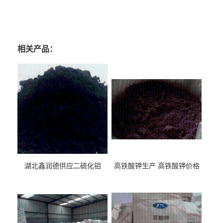
相关产品：
湖北鑫润德供应二硫化钼
高铁酸钾生产 高铁酸钾价格