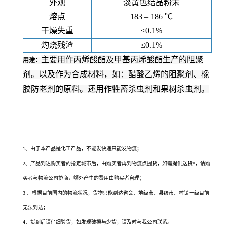
外观
淡黄色结晶粉末
熔点
183 – 186 ℃
干燥失重
≤0.1%
灼烧残渣
≤0.1%
主要用作丙烯酸酯及甲基丙烯酸酯生产的阻聚
用途：
剂。以及作为合成材料，如：醋酸乙烯的阻聚剂、橡
胶防老剂的原料。还用作牲蓄杀虫剂和果树杀虫剂。
吩噻
嗪生产厂家的供应信息，您通过搜索吩噻嗪生产厂家、吩噻嗪价格、吩噻嗪*
有卖、吩噻嗪用途、吩噻嗪生产厂家、吩噻嗪使用方法、吩噻嗪规格、吩噻嗪各项指
标
1、由于本产品是化工产品，不能发快递只能发物流；
2、产品到达购买者的指定城市后，由购买者再到物流点提货，如需提供送货*，请购
买者与物流公司协商，额外产生的费用由购买者自理；
3 、根据目前国内的物流状况，货物只能到达省会、地级市、县级市、村镇一级目前
无法到达；
4、货到后请仔细验货，如发现破损与少货，请及时与我公司联系。