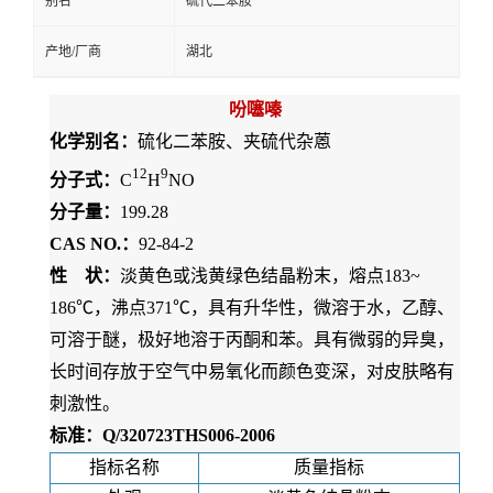
别名
硫代二苯胺
产地/厂商
湖北
吩噻嗪
化学别名：
硫化二苯胺、夹硫代杂蒽
12
9
分子式：
C
H
NO
分子量：
199.28
CAS NO.：
92-84-2
性 状：
淡黄色或浅黄绿色结晶粉末，熔点183~
186℃，沸点371℃，具有升华性，微溶于水，乙醇、
可溶于醚，极好地溶于丙酮和苯。具有微弱的异臭，
长时间存放于空气中易氧化而颜色变深，对皮肤略有
刺激性。
标准：Q/320723THS006-2006
指标名称
质量指标