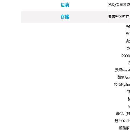
包装
25Kg塑料
存储
要求密闭贮存
指
外观
含量
水
熔点Mel
残醛Residu
酸值Acid
羟值Hydrox
铁
钠
氯CL- 
硅SiO2 
硫酸根离