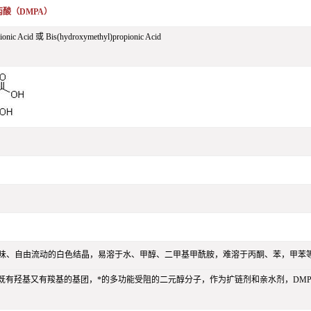
丙酸（DMPA）
ionic Acid 或 Bis(hydroxymethyl)propionic Acid
味、自由流动的白色结晶，易溶于水、甲醇、二甲基甲酰胺，难溶于丙酮、苯，甲苯
种既有羟基又有羧基的基团，*的多功能受阻的二元醇分子，作为扩链剂和亲水剂，DM