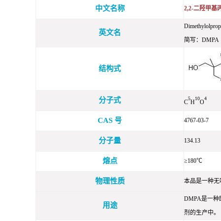
中文名称
2,2-二羟甲基
Dimethylolprop
英文名
简写：DMPA
结构式
5
10
4
分子式
C
H
O
CAS 号
4767-03-7
分子量
134.13
熔点
≥180℃
物理性质
本品是一种无
DMPA是一
用途
剂的生产中。