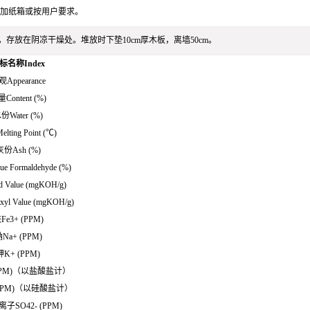
袋袋加纸箱或按用户要求。
，存放在阴凉干燥处。堆放时下垫10cm厚木板，离墙50cm。
标名称Index
Appearance
Content (%)
份Water (%)
ting Point (℃)
灰份Ash (%)
e Formaldehyde (%)
 Value (mgKOH/g)
yl Value (mgKOH/g)
Fe3+ (PPM)
Na+ (PPM)
钾K+ (PPM)
(PPM)（以盐酸盐计）
(PPM)（以硅酸盐计）
子SO42- (PPM)