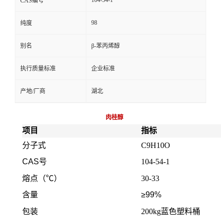
104-54-1
CAS编号
98
纯度
别名
β-苯丙烯醇
执行质量标准
企业标准
产地/厂商
湖北
肉桂醇
项目
指标
分子式
C9H10O
CAS号
104-54-1
熔点（℃）
30-33
含量
≥99%
包装
200kg蓝色塑料桶