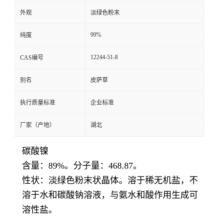
外观
淡绿色粉末
99%
纯度
12244-51-8
CAS编号
别名
皮萨草
执行质量标准
企业标准
厂家（产地）
湖北
碳酸镍
含量：89%。分子量：468.87。
性状：淡绿色粉末状晶体。溶于稀无机盐，不
溶于水和碳酸钠溶液，与氨水和酸作用生成可
溶性盐。