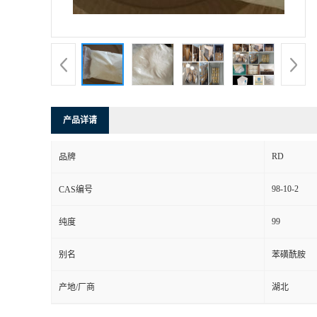
产品详请
RD
品牌
98-10-2
CAS编号
99
纯度
别名
苯磺酰胺
产地/厂商
湖北