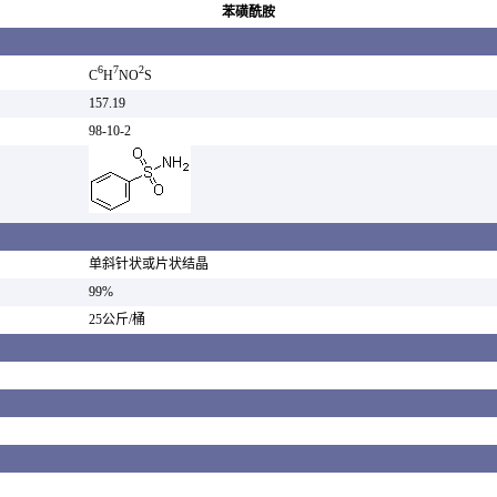
苯磺酰胺
6
7
2
C
H
NO
S
157.19
98-10-2
单斜针状或片状结晶
99%
25公斤/桶