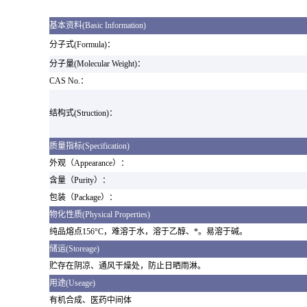
基本资料(Basic Information)
分子式(Formula)：
分子量(Molecular Weight)：
CAS No.：
结构式(Struction)：
质量指标(Specification)
外观（Appearance）：
含量（Purity）：
包装（Package）：
物化性质(Physical Properties)
纯品熔点156°C，难溶于水，溶于乙醇、*。易溶于碱。
储运(Storeage)
贮存在阴凉、通风干燥处，防止日晒雨淋。
用途(Useage)
有机合成、医药中间体