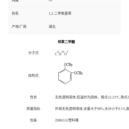
99
纯度
别名
1,2-二甲氧基苯
产地/厂商
湖北
邻苯二甲醚
8
10
2
分子式
C
H
O
结构式
性状
无色透明液体,低温时为固体。熔点22-23°C,沸点20
质量指标
外观无色透明液体,含量大于99%,水分小于0.1%,酚
包装
200KGS/塑料桶