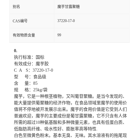
别名
魔芋甘露聚糖
37220-17-0
CAS编号
99
有效物质含量
0.
执行标准：国标
有效成分：魔芋胶
C A S：37220-17-0
型 号：食品级
含 量：85
规 格：25kg/袋
魔芋，它是一种根茎植物，又叫葡苷聚糖。是当今发现的、
能大量提供葡聚糖的经济作物，在食品领域里魔芋的使用价
值将不停地被开发展示出来。魔芋的食用价值是它受到人们
普遍欢迎，魔芋的主要成份是葡甘露聚糖，它不只含有人体
所需的超过10种氨基酸和多种微量元素，也具有低蛋白质、
低脂肪高纤维、吸水性好、膨胀率高等特性.
白色至微黄色粉末。基本无臭、无味。其水溶液有的拖尾现