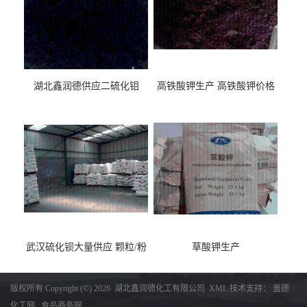
湖北鑫润德供应二硫化钼
高铁酸钾生产 高铁酸钾价格
武汉硫化钡大量供应 颗粒/粉
草酸钾生产
末
版权所有 Copyright (©) 2026
湖北鑫润德化工有限公司
XML
技术支持：
盖德
化工网
食品商务网