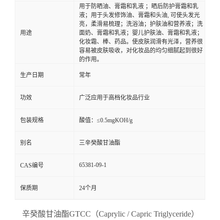
用于防晒油、膏霜和乳液 ；晒后防护膏霜和乳
液；用于头发修饰油、膏霜和头油, 可使头发光
亮，柔滑易梳理；洗浴油；护肤油和营养液；洗
用途
面奶、膏霜和乳液；婴儿护肤油、膏霜和乳液；
化妆霜、棒、药品。使皮肤润滑有光泽，营养很
容易被皮肤吸收，对化妆品的均匀细腻起到很好
的作用。
生产日期
常年
功效
广泛应用于高档化妆品行业
包装规格
酸值：≤0.5mgKOH/g
别名
三辛癸酸甘油酯
65381-09-1
CAS编号
保质期
24个月
辛癸酸甘油酯GTCC（Caprylic / Capric Triglyceride）