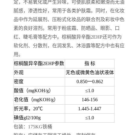
定，不易氧化或产生异味，可使肌肤柔和嫩滑而无油
腻感，渗透性好，常用于各类护肤霜。同时，在化妆
品中作为延展剂、压粉式化妆品的联合剂及彩妆中色
素的良好溶剂。常用于粉底霜、防晒品、眼影、口
红、睫毛膏等配方中。棕榈酸异辛酯2EHP还可作为
软化剂、分散剂，在润发乳、沐浴露等配方中也有应
用。
棕榈酸异辛酯2EHP参数
指 标
外观
无色或微黄色油状液体
密度
0.850一0.862
酸值（mgKOH/g）
≤1.0
皂化值（mgKOH/g）
146-156
折光率，20℃
1.445-1.447
碘值gI2/100g
≤1.0
包装：175KG铁桶