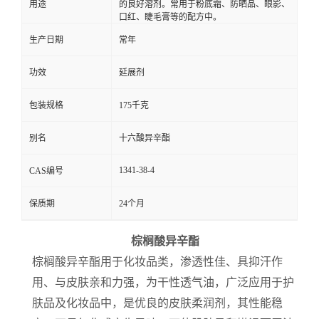
用途
的良好溶剂。常用于粉底霜、防晒品、眼影、
口红、睫毛膏等的配方中。
生产日期
常年
功效
延展剂
包装规格
175千克
别名
十六酸异辛酯
1341-38-4
CAS编号
保质期
24个月
棕榈酸异辛酯
棕榈酸异辛酯用于化妆品类，渗透性佳、具抑汗作
用、与皮肤亲和力强，为干性透气油，广泛应用于护
肤品及化妆品中，是优良的皮肤柔润剂，其性能稳