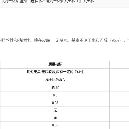
油;黄凡士林;矿脂;牙白色;固体石蜡;凡士林油;凡士林 Ⅰ;白凡士林
丝性和粘附性。擦在皮肤 上无嗅味。基本不溶于水和乙醇（96%），溶
质量指标
均匀无臭,无块软膏,应有一定的拉丝性
浅于比色液A
45-60
0.5
0.08
无
无
0.05