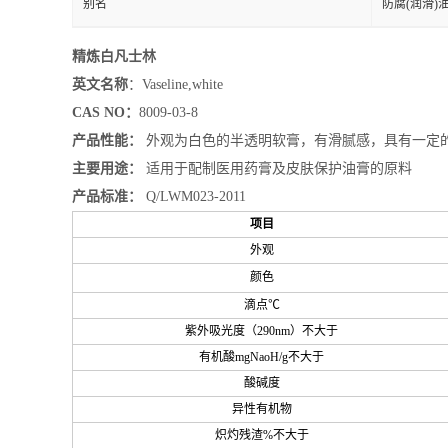
别名
防腐(润滑)
精炼白凡士林
英文名称
：Vaseline,white
CAS NO：
8009-03-8
产品性能：
外观为白色的半透明软膏，有滑腻感，具有一定的拉
主要用途：
适用于配制医用药膏及皮肤保护油膏的原料
产品标准：
Q/LWM023-2011
项目
外观
颜色
滴点℃
紫外吸光度（290nm）不大于
有机酸mgNaoH/g不大于
酸碱度
异性有机物
炽灼残渣%不大于