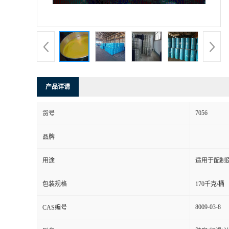
产品详请
7056
货号
品牌
用途
适用于配制
包装规格
170千克/桶
8009-03-8
CAS编号