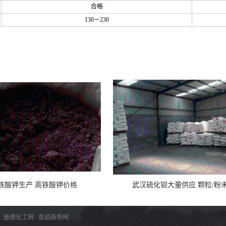
合格
130－230
铁酸钾生产 高铁酸钾价格
武汉硫化钡大量供应 颗粒/粉
：
盖德化工网
食品商务网