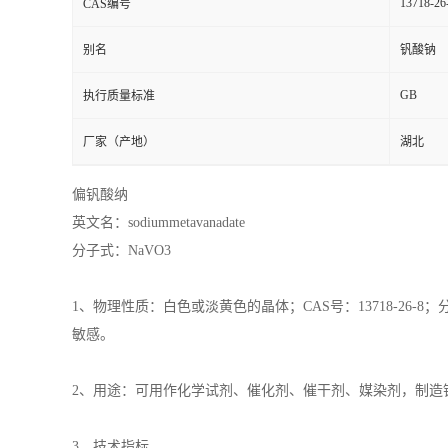
13718-26
CAS编号
别名
钒酸钠
GB
执行质量标准
厂家（产地）
湖北
偏钒酸纳
英文名：sodiummetavanadate
分子式：NaVO3
1、物理性质：白色或淡黄色的晶体；CAS号：13718-26-8；分子量
敏感。
2、用途：可用作化学试剂、催化剂、催干剂、媒染剂，制造
3、技术指标