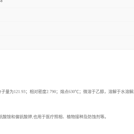
-8
为121.93；相对密度2.790；熔点630℃；微溶于乙醇，溶解于水溶解度25℃时为2
钒酸铵和偏钒酸钾,也用于医疗照相、植物接种及防蚀剂等。