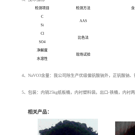
检测项目
检测方法
含
C
AAS
Si
Cl
比色法
SO4
净解度
现场试验
水溶性
4、NaVO3含量：我公司除生产优级偏钒酸钠外，正钒酸钠
5、包装：内销25kg纸板桶，内衬塑料袋。出口-铁桶，内
相关产品：