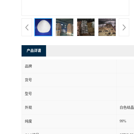
产品详请
品牌
货号
型号
外观
白色结晶
99%
纯度