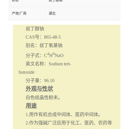
别名
叔丁醇钠
产地/厂商
湖北
叔丁醇钠
CAS
号：
865-48-5
别名：叔丁氧基钠
4
9
分子式：
C
H
NaO
英文名称：
Sodium tert-
butoxide
分子量：
96.10
外观与性状
白色结晶性粉末。
用途
1.
用作有机合成中间体、医药中间体。
2.
作为强碱广泛应用于化工、医药、农药等