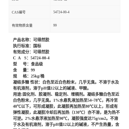
54724-00-4
CAS编号
99
有效物质含量
产品名称：可得然胶
执行标准：国标
有效成分：可得然胶
C A S：54724-00-4
型 号：食品级
含 量：99
规 格：25kg/桶
凝结多糖 性状：白色至近白色粉末，几乎无臭。不溶于水及
有机溶剂，溶于pH值12以上的碱液、甲酸。
用途:固化剂、胶凝剂、稳定剂、增稠剂。凝结多糖白色至近
白色粉末，几乎无臭。1%水悬乳液加热至54~78℃，再冷至
40℃以下，可形成凝胶，此凝胶再加热至80℃以上，形成有
弹性凝胶，此凝胶冷却后再加热（130℃）亦不溶，是为热不
可逆。2%水悬浮液加热至90℃，凝胶强度达75g/cm2。不溶
于水及有机溶剂，溶于pH值12以上的碱液，不产生热量，含