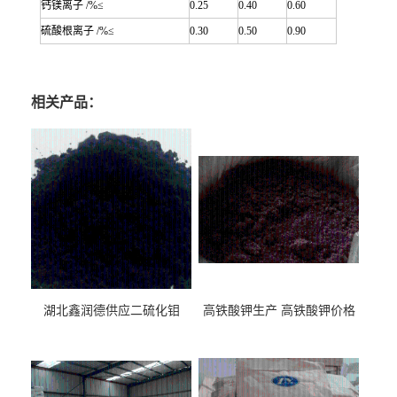
钙镁离子 /%≤
0.25
0.40
0.60
硫酸根离子 /%≤
0.30
0.50
0.90
相关产品：
湖北鑫润德供应二硫化钼
高铁酸钾生产 高铁酸钾价格