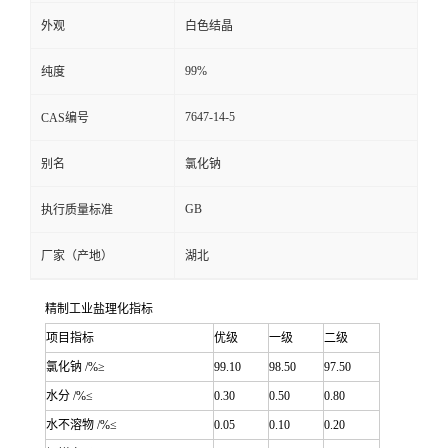
外观
白色结晶
99%
纯度
7647-14-5
CAS编号
别名
氯化钠
GB
执行质量标准
厂家（产地）
湖北
精制工业盐理化指标
项目指标
优级
一级
二级
氯化钠 /%≥
99.10
98.50
97.50
水分 /%≤
0.30
0.50
0.80
水不溶物 /%≤
0.05
0.10
0.20